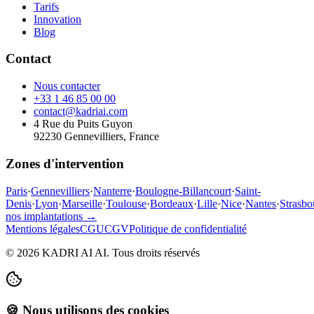
Tarifs
Innovation
Blog
Contact
Nous contacter
+33 1 46 85 00 00
contact@kadriai.com
4 Rue du Puits Guyon
92230 Gennevilliers, France
Zones d'intervention
Paris
·
Gennevilliers
·
Nanterre
·
Boulogne-Billancourt
·
Saint-
Denis
·
Lyon
·
Marseille
·
Toulouse
·
Bordeaux
·
Lille
·
Nice
·
Nantes
·
Strasbo
nos implantations →
Mentions légales
CGU
CGV
Politique de confidentialité
©
2026
KADRI AI AI.
Tous droits réservés
🍪 Nous utilisons des cookies