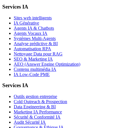
Services IA
Sites web intelligents
IA Générative
Agents IA & Chatbots
Agents Vocaux IA
Systèmes Multi-Agents
Analyse prédictive & BI
Automatisation RPA
Nettoyage Data pour RAG
SEO & Marketing IA
AEO (Answer Engine Optimization)
Contenu multimédia IA
IA Low-Code PME
Services IA
Outils gestion entreprise
Cold Outreach & Prospection
Data Engineering & BI
Marketing IA Performance
Sécurité & Conformité IA
Audit Sécurité IA
Gouvernance & Éthique IA