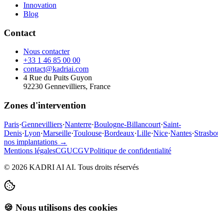
Innovation
Blog
Contact
Nous contacter
+33 1 46 85 00 00
contact@kadriai.com
4 Rue du Puits Guyon
92230 Gennevilliers, France
Zones d'intervention
Paris
·
Gennevilliers
·
Nanterre
·
Boulogne-Billancourt
·
Saint-
Denis
·
Lyon
·
Marseille
·
Toulouse
·
Bordeaux
·
Lille
·
Nice
·
Nantes
·
Strasbo
nos implantations →
Mentions légales
CGU
CGV
Politique de confidentialité
©
2026
KADRI AI AI.
Tous droits réservés
🍪 Nous utilisons des cookies